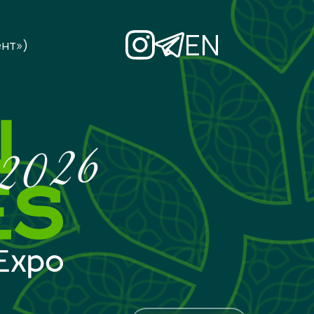
EN
нт»)