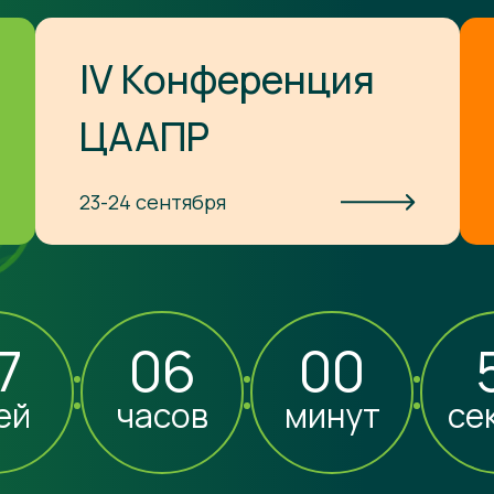
IV Конференция
ЦААПР
23-24 сентября
7
06
00
ей
часов
минут
се