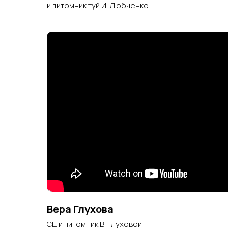
и питомник туй И. Любченко
Вера Глухова
СЦ и питомник В. Глуховой