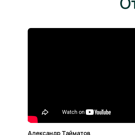
О
Александр Тайматов