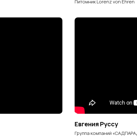
Питомник Lorenz von Ehren
Евгения Руссу
Группа компаний «САДПАРА