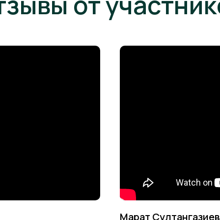
тзывы от участник
Марат Султангазиев