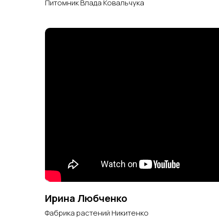
Питомник Влада Ковальчука
Ирина Любченко
Фабрика растений Никитенко