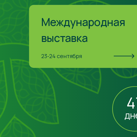
Международная
выставка
23-24 сентября
4
дн