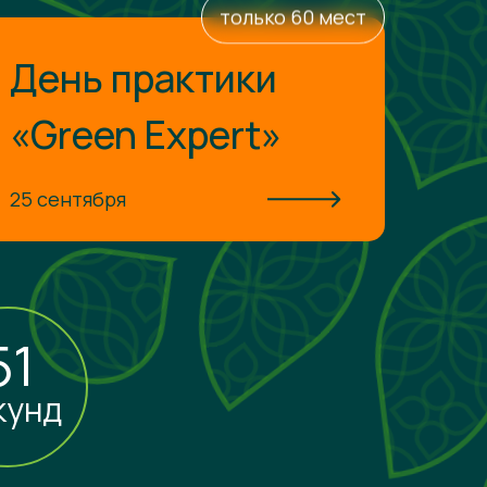
только 60 мест
День практики
«Green Expert»
25 сентября
50
кунд